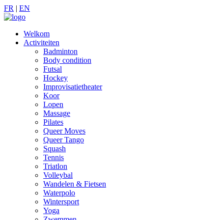
FR
|
EN
Welkom
Activiteiten
Badminton
Body condition
Futsal
Hockey
Improvisatietheater
Koor
Lopen
Massage
Pilates
Queer Moves
Queer Tango
Squash
Tennis
Triatlon
Volleybal
Wandelen & Fietsen
Waterpolo
Wintersport
Yoga
Zwemmen