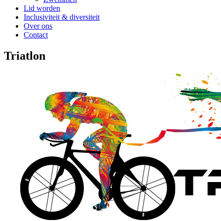
Lid worden
Inclusiviteit & diversiteit
Over ons
Contact
Triatlon