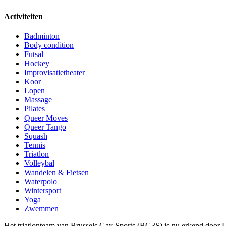
Activiteiten
Badminton
Body condition
Futsal
Hockey
Improvisatietheater
Koor
Lopen
Massage
Pilates
Queer Moves
Queer Tango
Squash
Tennis
Triatlon
Volleybal
Wandelen & Fietsen
Waterpolo
Wintersport
Yoga
Zwemmen
Het triatlonteam van Brussels Gay Sports (BG3S) is nu erkend door 