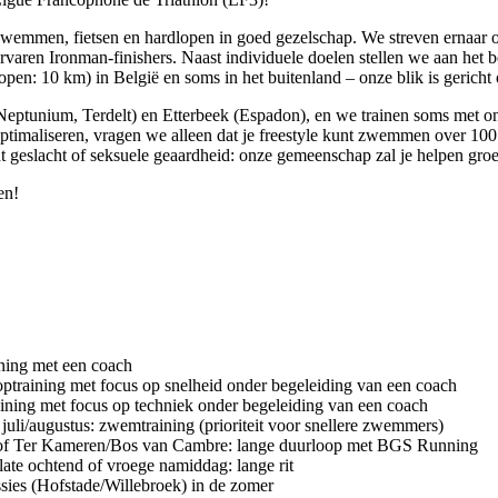
g zwemmen, fietsen en hardlopen in goed gezelschap. We streven ernaar 
ervaren Ironman-finishers. Naast individuele doelen stellen we aan het 
open: 10 km) in België en soms in het buitenland – onze blik is geric
 (Neptunium, Terdelt) en Etterbeek (Espadon), en we trainen soms met 
timaliseren, vragen we alleen dat je freestyle kunt zwemmen over 100 
geslacht of seksuele geaardheid: onze gemeenschap zal je helpen groeien
en!
ning met een coach
ooptraining met focus op snelheid onder begeleiding van een coach
ning met focus op techniek onder begeleiding van een coach
juli/augustus: zwemtraining (prioriteit voor snellere zwemmers)
ud of Ter Kameren/Bos van Cambre: lange duurloop met BGS Running
late ochtend of vroege namiddag: lange rit
sies (Hofstade/Willebroek) in de zomer