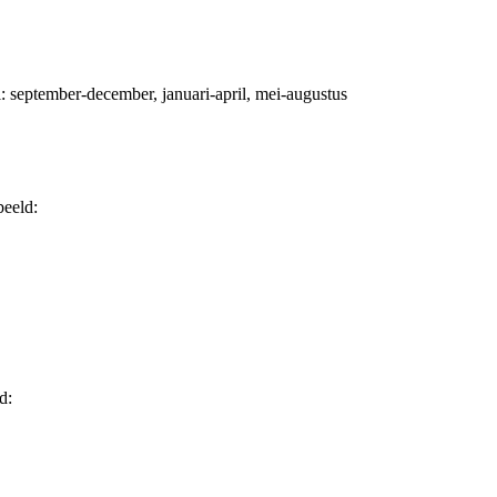
i: september-december, januari-april, mei-augustus
beeld:
d: