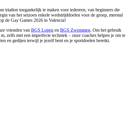
om triatlon toegankelijk te maken voor iedereen, van beginners die
begin van het seizoen enkele wedstrijddoelen voor de groep, meestal
ht op de Gay Games 2026 in Valencia!
onze vrienden van
BGS Lopen
en
BGS Zwemmen
. Om het gebruik
m, zelfs met een imperfecte techniek – onze coaches helpen je om te
 en gedijen terwijl je jezelf bent en je sportdoelen bereikt.