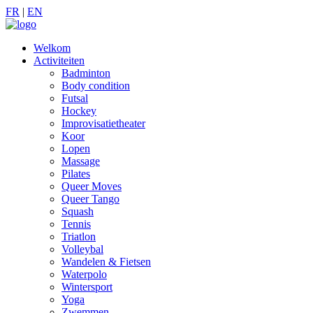
FR
|
EN
Welkom
Activiteiten
Badminton
Body condition
Futsal
Hockey
Improvisatietheater
Koor
Lopen
Massage
Pilates
Queer Moves
Queer Tango
Squash
Tennis
Triatlon
Volleybal
Wandelen & Fietsen
Waterpolo
Wintersport
Yoga
Zwemmen