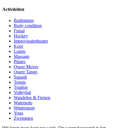
Activiteiten
Badminton
Body condition
Futsal
Hockey
Improvisatietheater
Koor
Lopen
Massage
Pilates
Queer Moves
Queer Tango
Squash
Tennis
Triatlon
Volleybal
Wandelen & Fietsen
Waterpolo
Wintersport
Yoga
Zwemmen
Wij lopen twee keer per week. Op woensdagavond in het