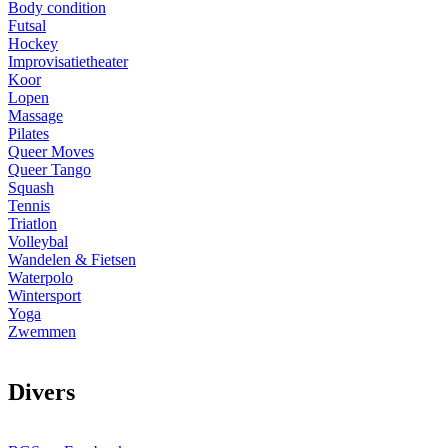
Body condition
Futsal
Hockey
Improvisatietheater
Koor
Lopen
Massage
Pilates
Queer Moves
Queer Tango
Squash
Tennis
Triatlon
Volleybal
Wandelen & Fietsen
Waterpolo
Wintersport
Yoga
Zwemmen
D
ivers