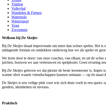
Triatlon
Volleybal
Wandelen & Fietsen
Waterpolo
Wintersport
Yoga
Zwemmen
Welkom bij
De Sketjes
Bij
De Sketjes
draait improvisatie om meer dan scènes spelen. Het is
uitdagende formats en ontdekken onderweg hoe we als speler en groe
We leren door te doen: van onze coaches, van elkaar, en uit de scène 
juichen, bouwen we aan vertrouwen en spelplezier. Geen ervaring nod
Bij
De Sketjes
geloven we dat plezier de beste leermeester is. Impro 
warme sfeer waarin vriendschappen kunnen ontstaan — op én naast d
De Sketjes
is een veilige plek voor wie zich thuis voelt in een quee
genders, identiteiten en niveaus.
Praktisch