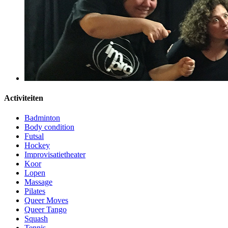
Activiteiten
Badminton
Body condition
Futsal
Hockey
Improvisatietheater
Koor
Lopen
Massage
Pilates
Queer Moves
Queer Tango
Squash
Tennis