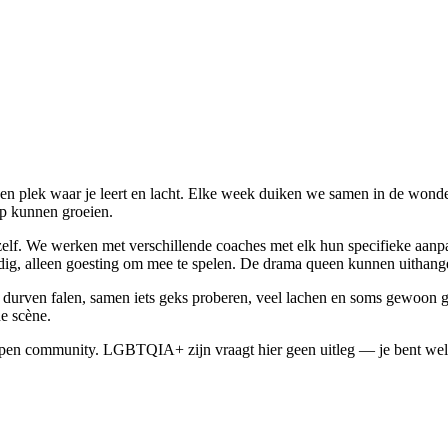
 een plek waar je leert en lacht. Elke week duiken we samen in de won
p kunnen groeien.
zelf. We werken met verschillende coaches met elk hun specifieke aanpa
ig, alleen goesting om mee te spelen. De drama queen kunnen uithangen
is durven falen, samen iets geks proberen, veel lachen en soms gewoon
e scène.
r, open community. LGBTQIA+ zijn vraagt hier geen uitleg — je bent we