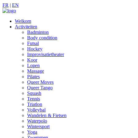
FR
|
EN
Welkom
Activiteiten
Badminton
Body condition
Futsal
Hockey
Improvisatietheater
Koor
Lopen
Massage
Pilates
Queer Moves
Queer Tango
Squash
Tennis
Triatlon
Volleybal
Wandelen & Fietsen
Waterpolo
Wintersport
Yoga
Zwemmen