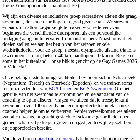
Ligue Francophone de Triathlon (LF3)!
Wij zijn een diverse en inclusieve groep recreatieve atleten die graag
zwemmen, fietsen en hardlopen in goed gezelschap. We streven
ernaar om triatlon toegankelijk te maken voor iedereen, van
beginners die verschillende duursporten als een persoonlijke
uitdaging aangaan tot ervaren Ironman-finishers. Naast individuele
doelen stellen we aan het begin van het seizoen enkele
wedstrijddoelen voor de groep, meestal olympische afstand triatlons
(zwemmen: 1,5 km, fietsen: 40 km, hardlopen: 10 km) in België en
soms in het buitenland – onze blik is gericht op de Gay Games 2026
in Valencia!
Onze belangrijkste trainingsfaciliteiten bevinden zich in Schaarbeek
(Neptunium, Terdelt) en Etterbeek (Espadon), en we trainen soms
met onze vrienden van
BGS Lopen
en
BGS Zwemmen
. Om het
gebruik van het zwembad te stroomlijnen en de aandacht van de
coaching te optimaliseren, vragen we alleen dat je freestyle kunt
zwemmen over 100 m, zelfs met een imperfecte techniek – onze
coaches helpen je om te verbeteren! Verder verwelkomen we atleten
van alle niveaus, ongeacht geslacht of seksuele geaardheid: onze
gemeenschap zal je helpen groeien en gedijen terwijl je jezelf bent
en je sportdoelen bereikt.
Voel je vrij om
contact op te nemen
als je interesse hebt om mee te