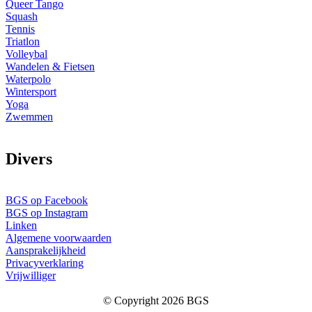
Queer Tango
Squash
Tennis
Triatlon
Volleybal
Wandelen & Fietsen
Waterpolo
Wintersport
Yoga
Zwemmen
D
ivers
BGS op Facebook
BGS op Instagram
Linken
Algemene voorwaarden
Aansprakelijkheid
Privacyverklaring
Vrijwilliger
© Copyright 2026 BGS