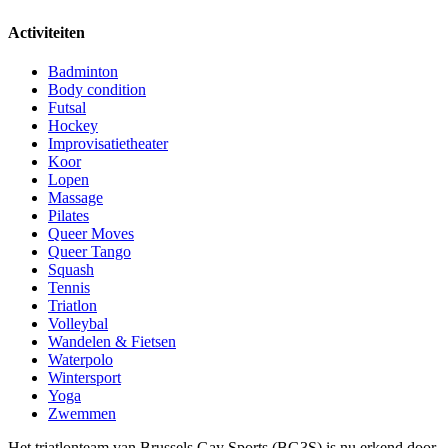
Activiteiten
Badminton
Body condition
Futsal
Hockey
Improvisatietheater
Koor
Lopen
Massage
Pilates
Queer Moves
Queer Tango
Squash
Tennis
Triatlon
Volleybal
Wandelen & Fietsen
Waterpolo
Wintersport
Yoga
Zwemmen
Het triatlonteam van Brussels Gay Sports (BG3S) is nu erkend door