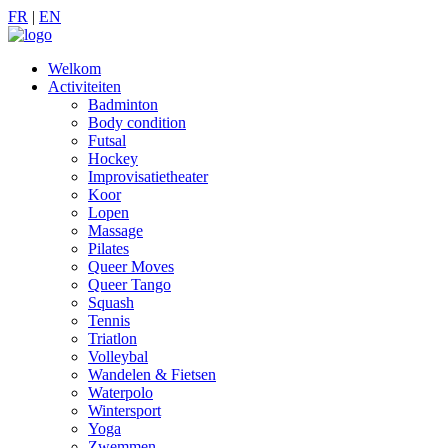
FR
|
EN
Welkom
Activiteiten
Badminton
Body condition
Futsal
Hockey
Improvisatietheater
Koor
Lopen
Massage
Pilates
Queer Moves
Queer Tango
Squash
Tennis
Triatlon
Volleybal
Wandelen & Fietsen
Waterpolo
Wintersport
Yoga
Zwemmen