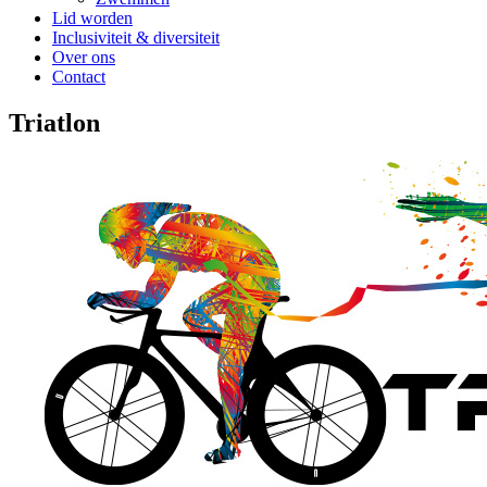
Lid worden
Inclusiviteit & diversiteit
Over ons
Contact
Triatlon